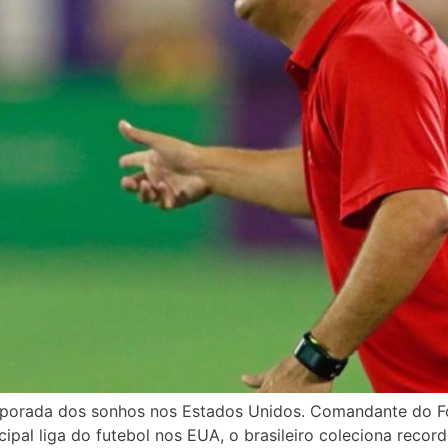
porada dos sonhos nos Estados Unidos. Comandante do For
pal liga do futebol nos EUA, o brasileiro coleciona recor